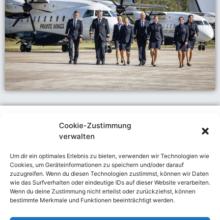
Cookie-Zustimmung
verwalten
Kontakt
Um dir ein optimales Erlebnis zu bieten, verwenden wir Technologien wie
Private Wings Flugcharter GmbH
Cookies, um Geräteinformationen zu speichern und/oder darauf
Georg-Wulf-Straße 2
zuzugreifen. Wenn du diesen Technologien zustimmst, können wir Daten
12529 Schönefeld
wie das Surfverhalten oder eindeutige IDs auf dieser Website verarbeiten.
Wenn du deine Zustimmung nicht erteilst oder zurückziehst, können
Tel.: +49 (0)30 - 99 40 45 00
fly@pwf.aero
fly@pwf.aero
bestimmte Merkmale und Funktionen beeinträchtigt werden.