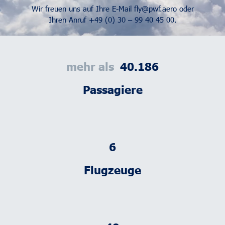
Wir freuen uns auf Ihre E-Mail
fly@pwf.aero
oder
Ihren Anruf
+49 (0) 30 – 99 40 45 00
.
mehr als  
48.317
Passagiere
7
Flugzeuge