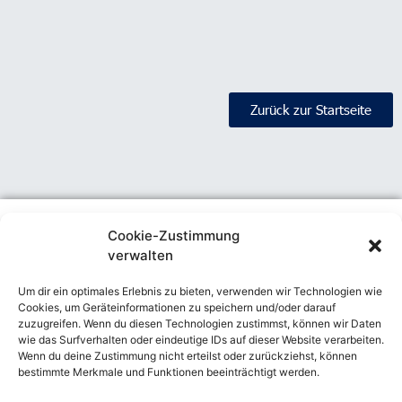
Zurück zur Startseite
Cookie-Zustimmung
verwalten
Kontakt
Um dir ein optimales Erlebnis zu bieten, verwenden wir Technologien wie
Private Wings Flugcharter GmbH
Cookies, um Geräteinformationen zu speichern und/oder darauf
Georg-Wulf-Straße 2
zuzugreifen. Wenn du diesen Technologien zustimmst, können wir Daten
12529 Schönefeld
wie das Surfverhalten oder eindeutige IDs auf dieser Website verarbeiten.
Wenn du deine Zustimmung nicht erteilst oder zurückziehst, können
Tel.: +49 (0)30 - 99 40 45 00
fly@pwf.aero
fly@pwf.aero
bestimmte Merkmale und Funktionen beeinträchtigt werden.