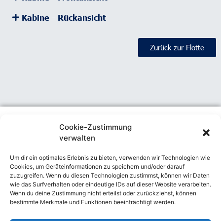
Kabine - Rückansicht
Zurück zur Flotte
Cookie-Zustimmung
verwalten
Kontakt
Um dir ein optimales Erlebnis zu bieten, verwenden wir Technologien wie
Private Wings Flugcharter GmbH
Cookies, um Geräteinformationen zu speichern und/oder darauf
Georg-Wulf-Straße 2
zuzugreifen. Wenn du diesen Technologien zustimmst, können wir Daten
12529 Schönefeld
wie das Surfverhalten oder eindeutige IDs auf dieser Website verarbeiten.
Wenn du deine Zustimmung nicht erteilst oder zurückziehst, können
Tel.: +49 (0)30 - 99 40 45 00
fly@pwf.aero
fly@pwf.aero
bestimmte Merkmale und Funktionen beeinträchtigt werden.